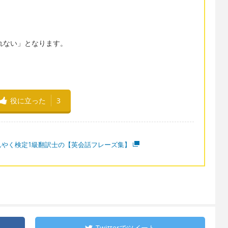
やめられない」となります。
役に立った
3
んやく検定1級翻訳士の【英会話フレーズ集】
Twitterで
ツイート