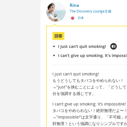
Rina
The Discovery Lounge主催
日本
回答
I just can't quit smoking!
I can’t give up smoking. It’s impossi
I just can't quit smoking!
もうどうしてもタバコをやめられない！
→"just"を挟むことによって、「どうし
分を強調する感じです。
I can’t give up smoking. It’s impossible!
タバコをやめられない！絶対無理だよ〜
→”impossible!”は文字通り、「
対無理！という強調になりシンプルです