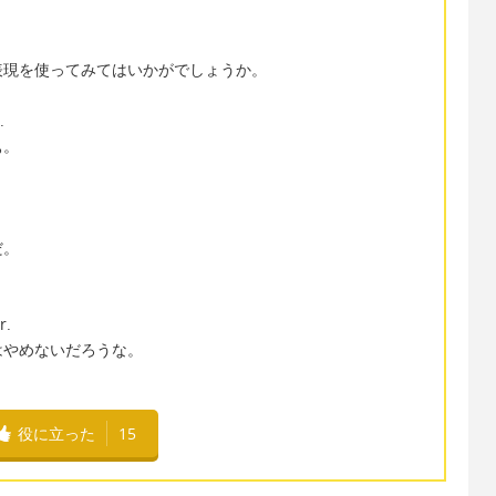
表現を使ってみてはいかがでしょうか。
.
ぁ。
だ。
r.
はやめないだろうな。
役に立った
15