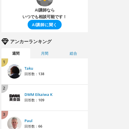
AI講師なら
いつでも相談可能です！
AI講師に聞く
アンカーランキング
週間
月間
総合
1
Taku
回答数：
138
2
DMM Eikaiwa K
回答数：
109
3
Paul
回答数：
66