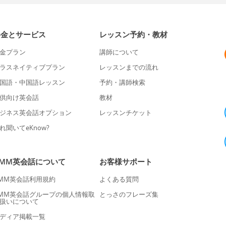
料金とサービス
レッスン予約・教材
金プラン
講師について
ラスネイティブプラン
レッスンまでの流れ
国語・中国語レッスン
予約・講師検索
供向け英会話
教材
ジネス英会話オプション
レッスンチケット
れ聞いてeKnow?
DMM英会話について
お客様サポート
MM英会話利用規約
よくある質問
MM英会話グループの個人情報取
とっさのフレーズ集
扱いについて
ディア掲載一覧