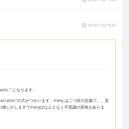
2019/11/22 16:47
castic." になります。
castic"の方がつかいます。Irony は二つ目の定義で。。意
ークの感じがしますでIronyはなんとなく不思議の意味がありま