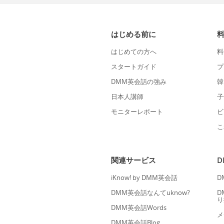
はじめる前に
はじめての方へ
料
スタートガイド
プ
DMM英会話の強み
韓
日本人講師
子
モニターレポート
ビ
こ
関連サービス
iKnow! by DMM英会話
D
DMM英会話なんてuknow?
D
り
DMM英会話Words
メ
DMM英会話Blog