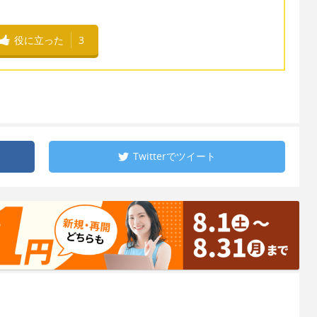
役に立った
3
Twitterで
ツイート