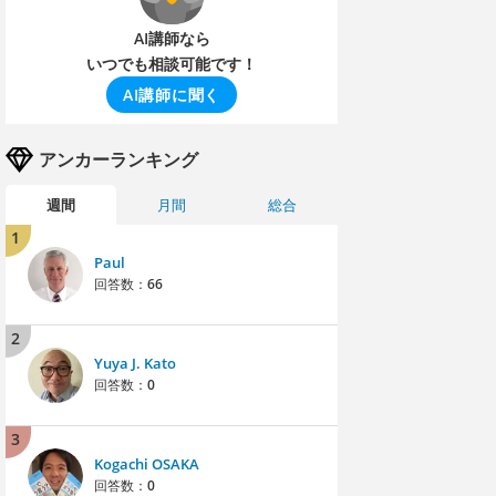
AI講師なら
いつでも相談可能です！
AI講師に聞く
アンカーランキング
週間
月間
総合
1
Paul
回答数：
66
2
Yuya J. Kato
回答数：
0
3
Kogachi OSAKA
回答数：
0