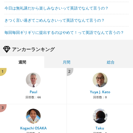
今日は無礼講だから楽しみなさいって英語でなんて言うの？
きつく言い過ぎてごめんなさいって英語でなんて言うの？
毎回毎回ギリギリに提出するのはやめて！って英語でなんて言うの？
アンカーランキング
週間
月間
総合
1
2
Paul
Yuya J. Kato
回答数：
66
回答数：
0
3
Kogachi OSAKA
Taku