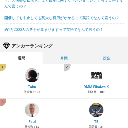
「この困難な状況下、よく日本に来てくださいました。」って英語でな
んて言うの？
開催しても中止しても莫大な費用がかかるって英語でなんて言うの？
約1万2000人の選手が集まりますって英語でなんて言うの？
アンカーランキング
週間
月間
総合
1
2
Taku
DMM Eikaiwa K
回答数：
138
回答数：
109
3
Paul
TE
回答数：
66
回答数：
31