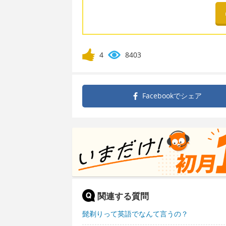
4
8403
Facebookで
シェア
関連する質問
髭剃りって英語でなんて言うの？