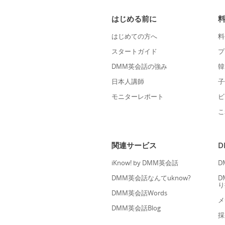
はじめる前に
はじめての方へ
料
スタートガイド
プ
DMM英会話の強み
韓
日本人講師
子
モニターレポート
ビ
こ
関連サービス
iKnow! by DMM英会話
D
DMM英会話なんてuknow?
D
り
DMM英会話Words
メ
DMM英会話Blog
採