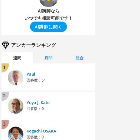
AI講師なら
いつでも相談可能です！
AI講師に聞く
アンカーランキング
週間
月間
総合
1
Paul
回答数：
51
2
Yuya J. Kato
回答数：
0
3
Kogachi OSAKA
回答数：
0