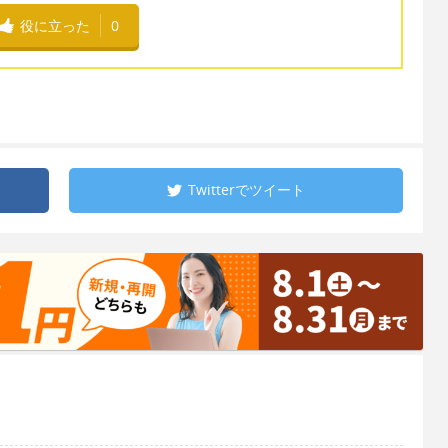
役に立った
0
Twitterで
ツイート