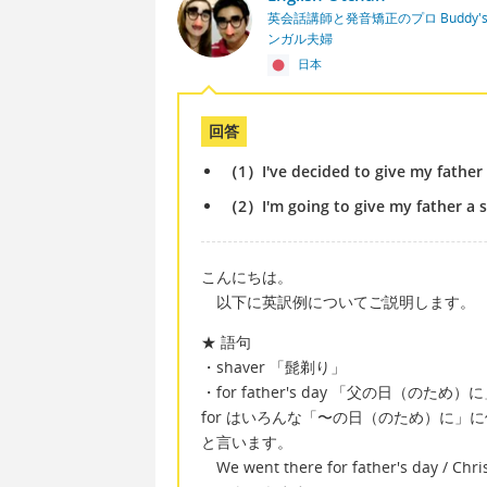
英会話講師と発音矯正のプロ Buddy's En
ンガル夫婦
日本
回答
（1）I've decided to give my father a
（2）I'm going to give my father a sh
こんにちは。
以下に英訳例についてご説明します。
★ 語句
・shaver 「髭剃り」
・for father's day 「父の日（のため）
for はいろんな「〜の日（のため）に」に使
と言います。
We went there for father's 