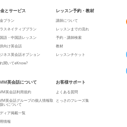
料金とサービス
レッスン予約・教材
金プラン
講師について
ラスネイティブプラン
レッスンまでの流れ
国語・中国語レッスン
予約・講師検索
供向け英会話
教材
ジネス英会話オプション
レッスンチケット
れ聞いてeKnow?
DMM英会話について
お客様サポート
MM英会話利用規約
よくある質問
MM英会話グループの個人情報取
とっさのフレーズ集
扱いについて
ディア掲載一覧
用情報