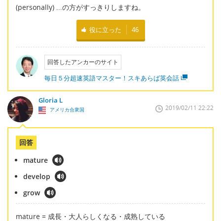
(personally) ...の方がすっきりしますね。
役に立った
46
回答したアンカーのサイト
毎日５分超速英語マスター！スキあらば英会話
Gloria L
2019/02/11 22:22
アメリカ合衆国
回答
mature
develop
grow
mature = 成長・大人らしくなる・成熟している