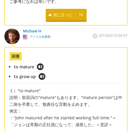
ご参考になれば幸いです。
役に立った
16
Michael H
2019/02/10 04:57
アメリカ合衆国
回答
to mature
to grow up
１）"to mature"
説明：形容詞の"mature"もあります。"mature person"は中
二病を卒業して、無責任な言動を止めます。
例文：
・"John matured after he started working full-time."＝
「ジョンは常勤の正社員になって、成長した」＜意訳＞