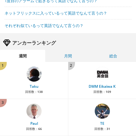
1度目のアラームで起きるって英語でなんて言うの？
ネットフリックスに入っているって英語でなんて言うの？
それぞれ似ているって英語でなんて言うの？
アンカーランキング
週間
月間
総合
1
2
Taku
DMM Eikaiwa K
回答数：
138
回答数：
109
3
Paul
TE
回答数：
66
回答数：
31