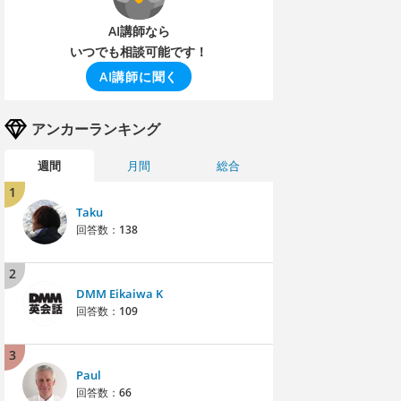
AI講師なら
いつでも相談可能です！
AI講師に聞く
アンカーランキング
週間
月間
総合
1
Taku
回答数：
138
2
DMM Eikaiwa K
回答数：
109
3
Paul
回答数：
66