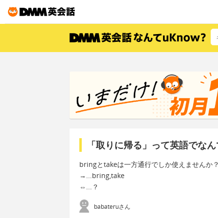
「取りに帰る」って英語でなん
bringとtakeは一方通行でしか使えませんか
→...bring,take
⇔...？
babateruさん