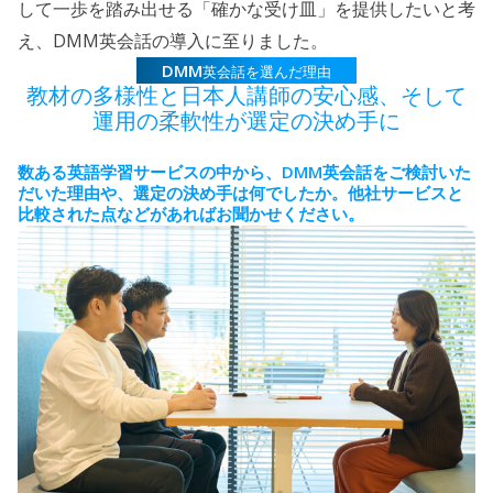
して一歩を踏み出せる「確かな受け皿」を提供したいと考
DMM
え、
英会話の導入に至りました。
DMM
英会話を選んだ理由
教材の多様性と日本人講師の安心感、
そして
運用の柔軟性が選定の決め手に
DMM
数ある英語学習サービスの中から、
英会話をご検討いた
だいた理由や、選定の決め手は何でしたか。
他社サービスと
比較された点などがあればお聞かせください。