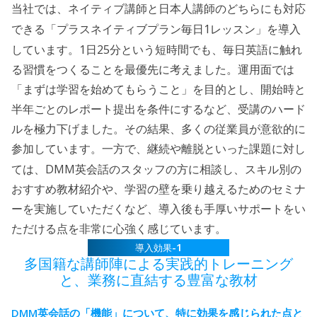
当社では、ネイティブ講師と日本人講師のどちらにも対応
1
できる「プラスネイティブプラン毎日
レッスン」を導入
1
25
しています。
日
分という短時間でも、毎日英語に触れ
る習慣をつくることを最優先に考えました。運用面では
「まずは学習を始めてもらうこと」を目的とし、開始時と
半年ごとのレポート提出を条件にするなど、受講のハード
ルを極力下げました。その結果、多くの従業員が意欲的に
参加しています。一方で、継続や離脱といった課題に対し
DMM
ては、
英会話のスタッフの方に相談し、スキル別の
おすすめ教材紹介や、学習の壁を乗り越えるためのセミナ
ーを実施していただくなど、導入後も手厚いサポートをい
ただける点を非常に心強く感じています。
-1
導入効果
多国籍な講師陣による実践的トレーニング
と、
業務に直結する豊富な教材
DMM
英会話の「機能」について、特に効果を感じられた点と