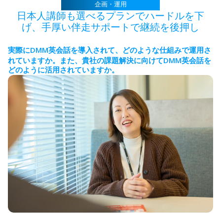
企画・運用
日本人講師も選べるプランでハードルを下
げ、
手厚い伴走サポートで継続を後押し
DMM
実際に
英会話を導入されて、どのような仕組みで運用さ
DMM
れていますか。
また、貴社の課題解決に向けて
英会話を
どのように活用されていますか。