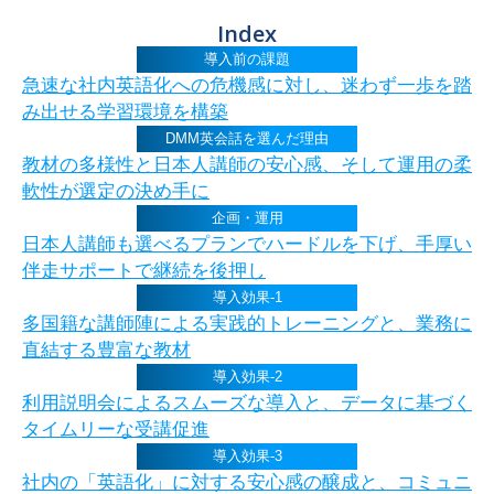
Index
導入前の課題
急速な社内英語化への危機感に対し、迷わず一歩を踏
み出せる学習環境を構築
DMM英会話を選んだ理由
教材の多様性と日本人講師の安心感、そして運用の柔
軟性が選定の決め手に
企画・運用
日本人講師も選べるプランでハードルを下げ、手厚い
伴走サポートで継続を後押し
導入効果-1
多国籍な講師陣による実践的トレーニングと、業務に
直結する豊富な教材
導入効果-2
利用説明会によるスムーズな導入と、データに基づく
タイムリーな受講促進
導入効果-3
社内の「英語化」に対する安心感の醸成と、コミュニ