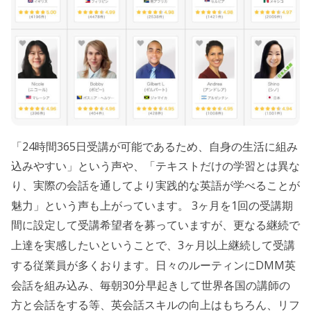
24
365
「
時間
日受講が可能であるため、自身の生活に組み
込みやすい」という声や、「テキストだけの学習とは異な
り、実際の会話を通してより実践的な英語が学べることが
3
1
魅力」という声も上がっています。
ヶ月を
回の受講期
間に設定して受講希望者を募っていますが、更なる継続で
3
上達を実感したいということで、
ヶ月以上継続して受講
DMM
する従業員が多くおります。日々のルーティンに
英
30
会話を組み込み、毎朝
分早起きして世界各国の講師の
方と会話をする等、英会話スキルの向上はもちろん、リフ