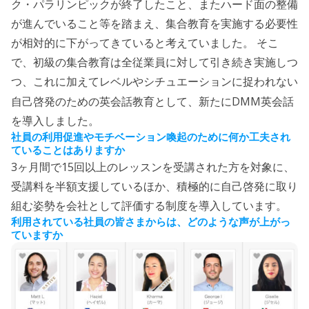
ク・パラリンピックが終了したこと、またハード面の整備
が進んでいること等を踏まえ、集合教育を実施する必要性
が相対的に下がってきていると考えていました。 そこ
で、初級の集合教育は全従業員に対して引き続き実施しつ
つ、これに加えてレベルやシチュエーションに捉われない
DMM
自己啓発のための英会話教育として、新たに
英会話
を導入しました。
社員の利用促進やモチベーション喚起のために何か工夫され
ていることはありますか
3
15
ヶ月間で
回以上のレッスンを受講された方を対象に、
受講料を半額支援しているほか、積極的に自己啓発に取り
組む姿勢を会社として評価する制度を導入しています。
利用されている社員の皆さまからは、どのような声が上がっ
ていますか