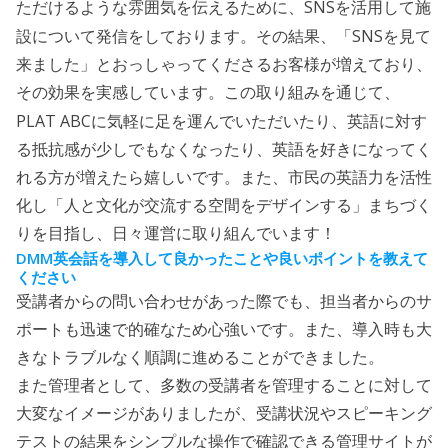
SNS
ただけるような雰囲気を伝えるために、
を活用して施
SNS
設について発信をしております。その結果、「
を見て
来ました」とおっしゃってくださるお客様が増えており、
その効果を実感しています。この取り組みを通じて、
PLAT ABC
に気軽に足を運んでいただいたり、英語に対す
る抵抗感が少しでもなくなったり、英語を好きになってく
れる方が増えたら嬉しいです。また、市民の英語力を活性
化し「人と文化が交流する空間をデザインする」まちづく
りを目指し、日々運営に取り組んでいます！
DMM
英会話を導入して良かったことや良いポイントを教えて
ください
受講者からの問い合わせがあった際でも、担当者からのサ
ポートも迅速で的確なため心強いです。また、導入時も大
きなトラブルなく順調に進めることができました。
また管理者として、多数の受講者を管理することに対して
大変なイメージがありましたが、受講状況やスピーキング
テストの結果をシンプルな操作で確認できる管理サイトが