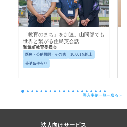
「教育のまち」を加速。山間部でも
世界と繋がる住民英会話
和気町教育委員会
C
医療・公的機関・その他
10,001名以上
受講条件有り
導入事例一覧へ戻る＞
法人向けサービス