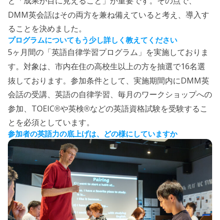
と「成果が目に見えること」が重要です。その点で、
DMM
英会話はその両方を兼ね備えていると考え、導入す
ることを決めました。
プログラムについてもう少し詳しく教えてください
5
ヶ月間の「英語自律学習プログラム」を実施しておりま
16
す。対象は、市内在住の高校生以上の方を抽選で
名選
DMM
抜しております。参加条件として、実施期間内に
英
会話の受講、英語の自律学習、毎月のワークショップへの
TOEIC
参加、
®︎や英検®などの英語資格試験を受験するこ
とを必須としています。
参加者の英語力の底上げは、どの様にしていますか