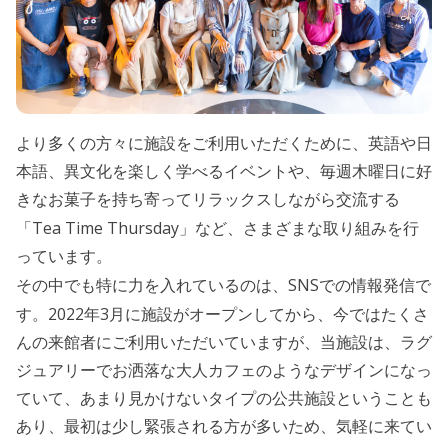
より多くの方々に施設をご利用いただくために、英語や日
本語、異文化を楽しく学べるイベントや、毎週木曜日に好
きなお菓子を持ち寄ってリラックスしながら交流する
Tea Time Thursday
「
」など、さまざまな取り組みを行
っています。
SNS
その中でも特に力を入れているのは、
での情報発信で
2022
3
す。
年
月に施設がオープンしてから、今ではたくさ
んの来館者にご利用いただいていますが、当施設は、ラグ
ジュアリーでお洒落な大人カフェのようなデザインになっ
ていて、あまり見かけないタイプの公共施設ということも
あり、最初は少し緊張される方が多いため、気軽に来てい