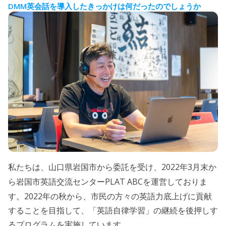
DMM
英会話を導入したきっかけは何だったのでしょうか
2022
3
私たちは、山口県岩国市から委託を受け、
年
月末か
PLAT ABC
ら岩国市英語交流センター
を運営しておりま
2022
す。
年の秋から、市民の方々の英語力底上げに貢献
することを目指して、「英語自律学習」の継続を後押しす
るプログラムを実施しています。