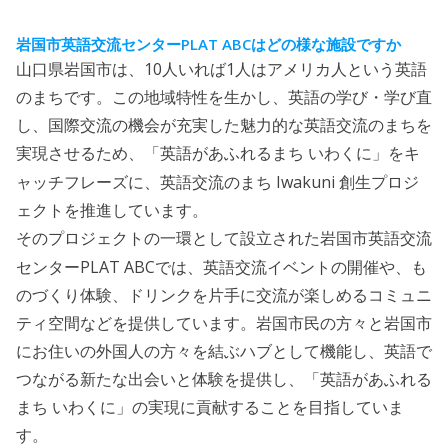
PLAT ABC
岩国市英語交流センター
はどの様な施設ですか
10
1
山口県岩国市は、
人いれば
人はアメリカ人という英語
のまちです。この地域特性を生かし、英語の学び・学び直
し、国際交流の機会が充実した魅力的な英語交流のまちを
実現させるため、「英語があふれるまち いわくに」をキ
Iwakuni
ャッチフレーズに、英語交流のまち
創生プロジ
ェクトを推進しています。
そのプロジェクトの一環として設立された岩国市英語交流
PLAT ABC
センター
では、英語交流イベントの開催や、も
のづくり体験、ドリンクを片手に交流が楽しめるコミュニ
ティ空間などを提供しています。岩国市民の方々と岩国市
にお住いの外国人の方々を結ぶハブとして機能し、英語で
つながる新たな出会いと体験を提供し、「英語があふれる
まち いわくに」の実現に貢献することを目指していま
す。