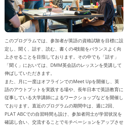
このプログラムでは、参加者が英語の資格試験を目標に設
4
定し、聞く、話す、読む、書くの
技能をバランスよく向
上させることを目指しております。その中でも「話す」
DMM
「聞く」においては、
英会話のレッスンを受講して
伸ばしていただきます。
Meet Up
また、月に一度はオフラインでの
を開催し、英
語のアウトプットを実践する場や、長年日本で英語教育に
従事している大学講師によるワークショップなどを開催し
2
ております。直近のプログラムの期間中は、週に
回、
PLAT ABC
での自習時間も設け、参加者同士が学習状況を
確認し合い、交流することでモチベーションをアップさせ