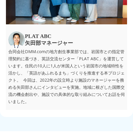
PLAT ABC
矢田部マネージャー
DMM.com
合同会社
の地方創生事業部では、岩国市との指定管
PLAT ABC
理契約に基づき、英語交流センター「
」を運営して
10
1
います。住民の
人に
人が米国人という岩国市の地域特性を
活かし、「英語があふれるまち」づくりを推進する本プロジェ
2022
クト。 今回は、
年の設立時より施設のマネージャーを務
める矢田部さんにインタビューを実施。地域に根ざした国際交
流の機会創出や、施設での具体的な取り組みについてお話を伺
いました。