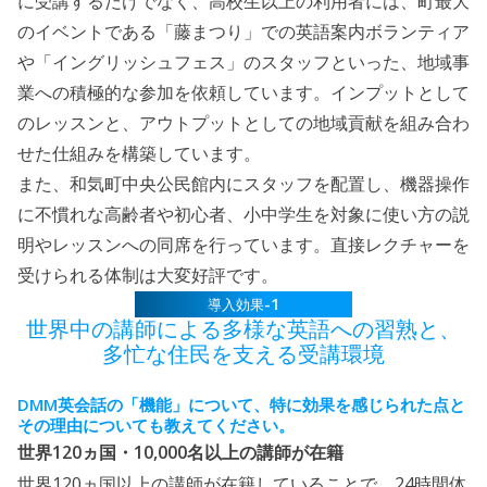
に受講するだけでなく、高校生以上の利用者には、町最大
のイベントである「藤まつり」での英語案内ボランティア
や「イングリッシュフェス」のスタッフといった、地域事
業への積極的な参加を依頼しています。インプットとして
のレッスンと、アウトプットとしての地域貢献を組み合わ
せた仕組みを構築しています。
また、和気町中央公民館内にスタッフを配置し、機器操作
に不慣れな高齢者や初心者、小中学生を対象に使い方の説
明やレッスンへの同席を行っています。直接レクチャーを
受けられる体制は大変好評です。
-1
導入効果
世界中の講師による多様な英語への習熟と、
多忙な住民を支える受講環境
DMM
英会話の「機能」について、特に効果を感じられた点と
その理由についても教えてください。
120
10,000
世界
ヵ国・
名以上の講師が在籍
120
24
世界
ヵ国以上の講師が在籍していることで、
時間体