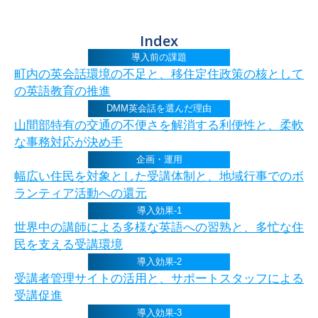
Index
導入前の課題
町内の英会話環境の不足と、移住定住政策の核として
の英語教育の推進
DMM英会話を選んだ理由
山間部特有の交通の不便さを解消する利便性と、柔軟
な事務対応が決め手
企画・運用
幅広い住民を対象とした受講体制と、地域行事でのボ
ランティア活動への還元
導入効果-1
世界中の講師による多様な英語への習熟と、多忙な住
民を支える受講環境
導入効果-2
受講者管理サイトの活用と、サポートスタッフによる
受講促進
導入効果-3