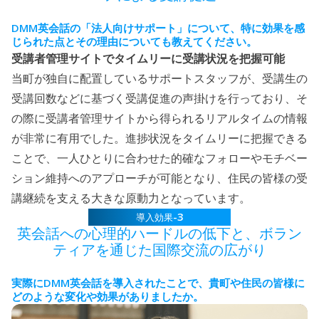
DMM
英会話の「法人向けサポート」について、特に効果を感
じられた点とその理由についても教えてください。
受講者管理サイトでタイムリーに受講状況を把握可能
当町が独自に配置しているサポートスタッフが、受講生の
受講回数などに基づく受講促進の声掛けを行っており、そ
の際に受講者管理サイトから得られるリアルタイムの情報
が非常に有用でした。進捗状況をタイムリーに把握できる
ことで、一人ひとりに合わせた的確なフォローやモチベー
ション維持へのアプローチが可能となり、住民の皆様の受
講継続を支える大きな原動力となっています。
-3
導入効果
英会話への心理的ハードルの低下と、
ボラン
ティアを通じた国際交流の広がり
DMM
実際に
英会話を導入されたことで、貴町や住民の皆様に
どのような変化や効果がありましたか。