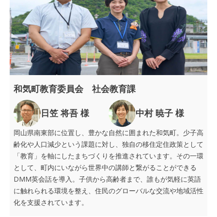
和気町教育委員会 社会教育課
日笠 将吾 様
中村 暁子 様
岡山県南東部に位置し、豊かな自然に囲まれた和気町。少子高
齢化や人口減少という課題に対し、独自の移住定住政策として
「教育」を軸にしたまちづくりを推進されています。その一環
として、町内にいながら世界中の講師と繋がることができる
DMM
英会話を導入。子供から高齢者まで、誰もが気軽に英語
に触れられる環境を整え、住民のグローバルな交流や地域活性
化を支援されています。