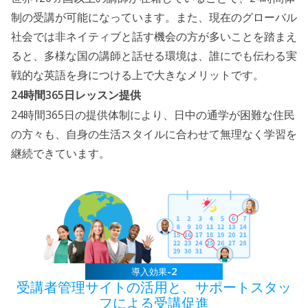
制の受講が可能になっています。また、現在のグローバル
社会では非ネイティブと話す機会の方が多いことを踏まえ
ると、多様な国の講師と話せる環境は、誰にでも伝わる実
戦的な英語を身につける上で大きなメリットです。
24
365
時間
日レッスン提供
24
365
時間
日の提供体制により、日中の通学が困難な住民
の方々も、自身の生活スタイルに合わせて無理なく学習を
継続できています。
-2
導入効果
受講者管理サイトの活用と、
サポートスタッ
フによる受講促進