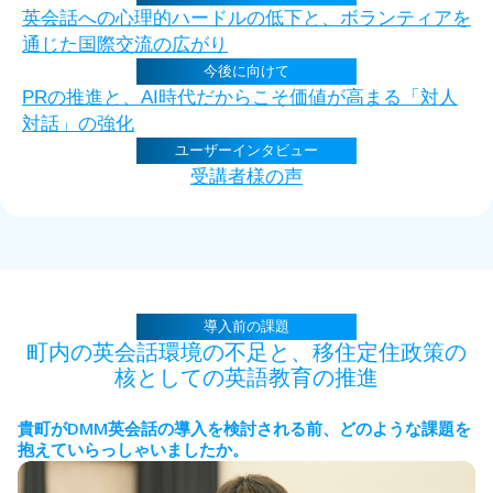
英会話への心理的ハードルの低下と、ボランティアを
通じた国際交流の広がり
今後に向けて
PRの推進と、AI時代だからこそ価値が高まる「対人
対話」の強化
ユーザーインタビュー
受講者様の声
導入前の課題
町内の英会話環境の不足と、移住定住政策の
核としての英語教育の推進
DMM
貴町が
英会話の導入を検討される前、どのような課題を
抱えていらっしゃいましたか。