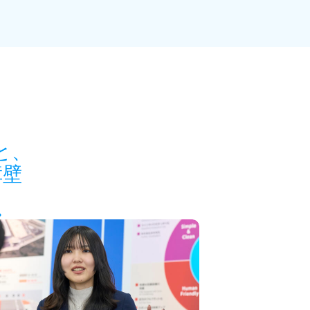
と、
障壁
。