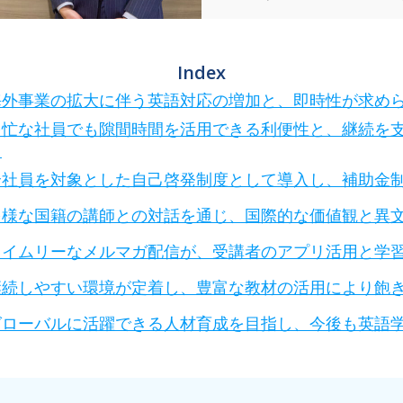
Index
海外事業の拡大に伴う英語対応の増加と、即時性が求め
多忙な社員でも隙間時間を活用できる利便性と、継続を
ス
全社員を対象とした自己啓発制度として導入し、補助金
多様な国籍の講師との対話を通じ、国際的な価値観と異
タイムリーなメルマガ配信が、受講者のアプリ活用と学
継続しやすい環境が定着し、豊富な教材の活用により飽
グローバルに活躍できる人材育成を目指し、今後も英語