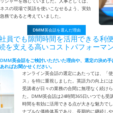
ッシャーを感じていました。人事としては、
ネスの現場で英語を使いこなせるよう、実効
急務であると考えていました。
DMM
英会話を選んだ理由
社員でも隙間時間を活用できる利
続を支える高いコストパフォーマ
DMM
英会話をご検討いただいた理由や、選定の決め手
あればお聞かせください。
オンライン英会話の選定にあたっては、「使
ス」を特に重視しました。英語力の向上には
受講者が日々の業務の合間に無理なく続けら
DMM
24
365
た。
英会話は
時間
日いつでも受
時間を有効に活用できる点が大きな魅力でし
ナブルな価格体系であり、長期的に継続しや