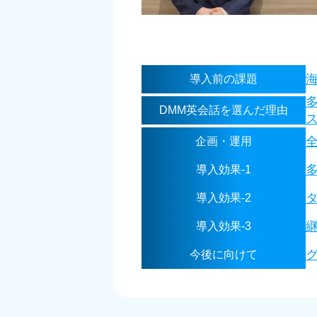
導入前の課題
DMM英会話を選んだ理由
企画・運用
導入効果-1
導入効果-2
導入効果-3
今後に向けて