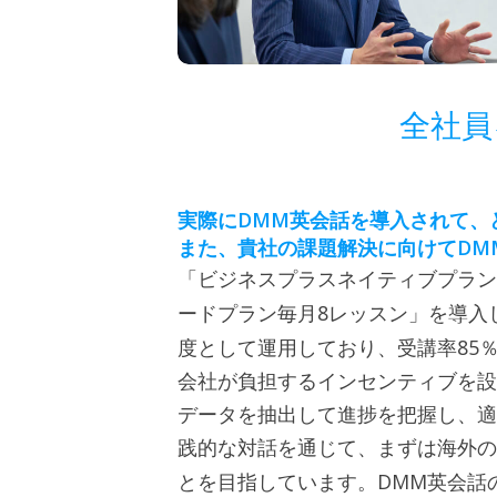
全社員
DMM
実際に
英会話を導入されて、
DM
また、貴社の課題解決に向けて
「ビジネスプラスネイティブプラン
8
ードプラン毎月
レッスン」を導入
85
度として運用しており、受講率
会社が負担するインセンティブを設
データを抽出して進捗を把握し、適
践的な対話を通じて、まずは海外の
DMM
とを目指しています。
英会話