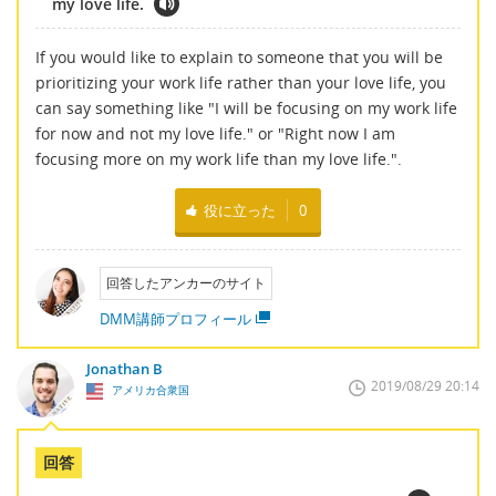
my love life.
If you would like to explain to someone that you will be
prioritizing your work life rather than your love life, you
can say something like "I will be focusing on my work life
for now and not my love life." or "Right now I am
focusing more on my work life than my love life.".
役に立った
0
回答したアンカーのサイト
DMM講師プロフィール
Jonathan B
2019/08/29 20:14
アメリカ合衆国
回答