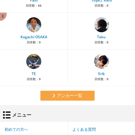
Paul
Yuya J. Kato
回答数：
66
回答数：
0
3
Kogachi OSAKA
Taku
回答数：
0
回答数：
0
TE
Erik
回答数：
0
回答数：
0
アンカー一覧
メニュー
初めての方へ
よくある質問