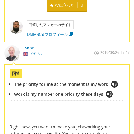
役に立った
0
回答したアンカーのサイト
DMM講師プロフィール
Ian W
2019/08/26 17:47
イギリス
回答
The priority for me at the moment is my work
Work is my number one priority these days
Right now, you want to make you job/working your
priority, not your love life. You want to explain that.