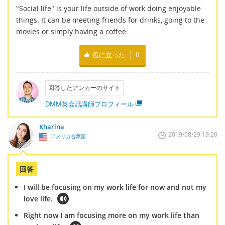
"Social life" is your life outside of work doing enjoyable
things. It can be meeting friends for drinks, going to the
movies or simply having a coffee
役に立った
0
回答したアンカーのサイト
DMM英会話講師プロフィール
Kharina
2019/08/29 19:20
アメリカ合衆国
回答
I will be focusing on my work life for now and not my
love life.
Right now I am focusing more on my work life than