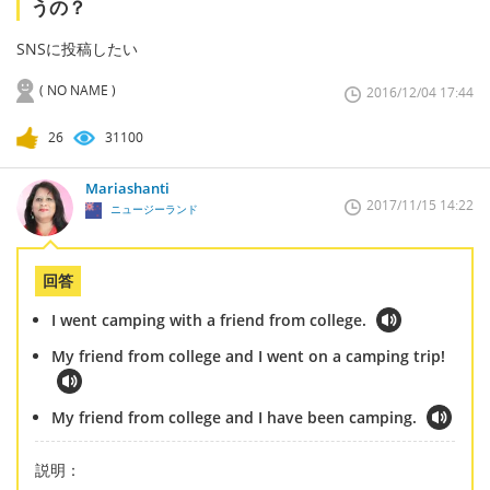
うの？
SNSに投稿したい
( NO NAME )
2016/12/04 17:44
26
31100
Mariashanti
2017/11/15 14:22
ニュージーランド
回答
I went camping with a friend from college.
My friend from college and I went on a camping trip!
My friend from college and I have been camping.
説明：