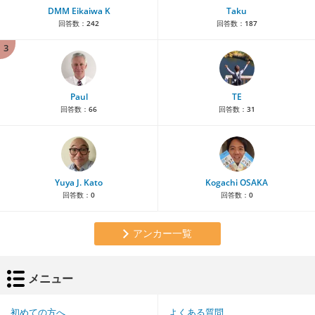
DMM Eikaiwa K
Taku
回答数：
242
回答数：
187
3
Paul
TE
回答数：
66
回答数：
31
Yuya J. Kato
Kogachi OSAKA
回答数：
0
回答数：
0
アンカー一覧
メニュー
初めての方へ
よくある質問