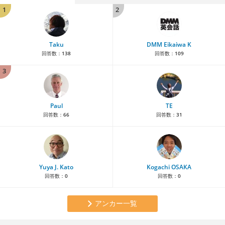
1
2
Taku
DMM Eikaiwa K
回答数：
138
回答数：
109
3
Paul
TE
回答数：
66
回答数：
31
Yuya J. Kato
Kogachi OSAKA
回答数：
0
回答数：
0
アンカー一覧