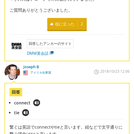
ご質問ありがとうございました。
役に立った
2
回答したアンカーのサイト
DMM英会話
Joseph B
2018/10/23 12:06
アメリカ合衆国
回答
connect
tie
繋ぐは英語でconnectやtieと言います。紐などで文字通りに
繋ぐ場合はtieと言います。