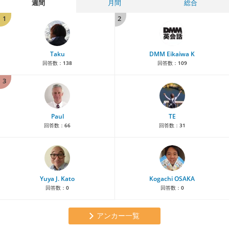
週間
月間
総合
1
2
Taku
DMM Eikaiwa K
回答数：
138
回答数：
109
3
Paul
TE
回答数：
66
回答数：
31
Yuya J. Kato
Kogachi OSAKA
回答数：
0
回答数：
0
アンカー一覧