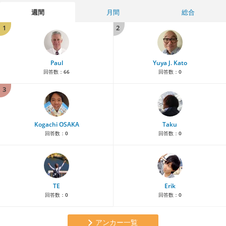
週間
月間
総合
1
2
Paul
Yuya J. Kato
回答数：
66
回答数：
0
3
Kogachi OSAKA
Taku
回答数：
0
回答数：
0
TE
Erik
回答数：
0
回答数：
0
アンカー一覧