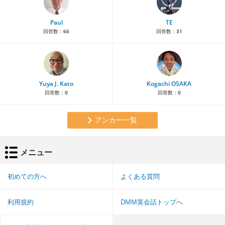
Paul
TE
回答数：
66
回答数：
31
Yuya J. Kato
Kogachi OSAKA
回答数：
0
回答数：
0
アンカー一覧
メニュー
初めての方へ
よくある質問
利用規約
DMM英会話トップへ