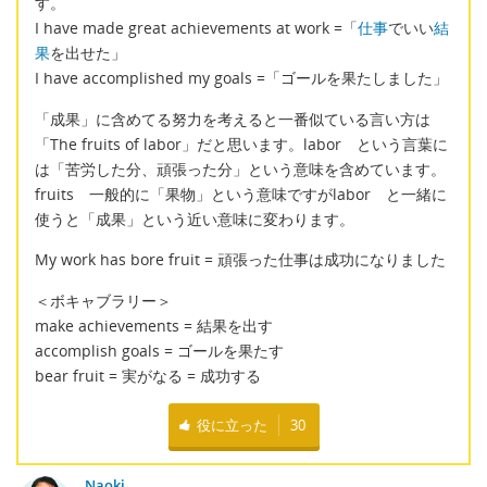
す。
I have made great achievements at work =「
仕事
でいい
結
果
を出せた」
I have accomplished my goals =「ゴールを果たしました」
「成果」に含めてる努力を考えると一番似ている言い方は
「The fruits of labor」だと思います。labor という言葉に
は「苦労した分、頑張った分」という意味を含めています。
fruits 一般的に「果物」という意味ですがlabor と一緒に
使うと「成果」という近い意味に変わります。
My work has bore fruit = 頑張った仕事は成功になりました
＜ボキャブラリー＞
make achievements = 結果を出す
accomplish goals = ゴールを果たす
bear fruit = 実がなる = 成功する
役に立った
30
Naoki