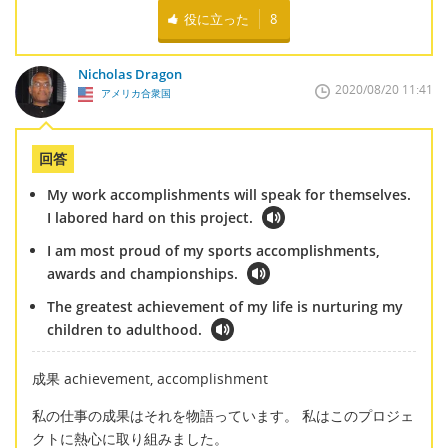
役に立った
8
Nicholas Dragon
2020/08/20 11:41
アメリカ合衆国
回答
My work accomplishments will speak for themselves.
I labored hard on this project.
I am most proud of my sports accomplishments,
awards and championships.
The greatest achievement of my life is nurturing my
children to adulthood.
成果 achievement, accomplishment
私の仕事の成果はそれを物語っています。 私はこのプロジェ
クトに熱心に取り組みました。