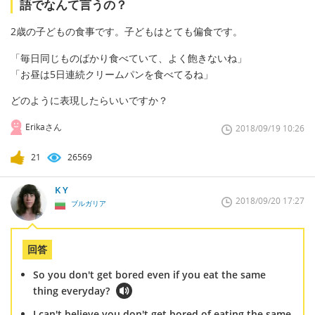
語でなんて言うの？
2歳の子どもの食事です。子どもはとても偏食です。
「毎日同じものばかり食べていて、よく飽きないね」
「お昼は5日連続クリームパンを食べてるね」
どのように表現したらいいですか？
Erikaさん
2018/09/19 10:26
21
26569
K Y
2018/09/20 17:27
ブルガリア
回答
So you don't get bored even if you eat the same
thing everyday?
I can't believe you don't get bored of eating the same