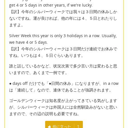
get 4 or 5 days in other years, if we're lucky.
【訳】今年のシルバーウィークでは我々は３日間の休みしか
ないですね。運が良ければ、他の年には４、５日とれたりし
ますよ。
Silver Week this year is only 3 holidays in a row. Usually,
we have 4 or 5 days.
【訳】今年のシルバーウィークは３日間だけ連続でお休みで
すね。いつもは４、５日ぐらいあります。
誰と話しているかなど、状況次第で多少言い方は変わると思
いますので、あくまで一例です。
● days off だけでも「●日間の休み」になりますが、in a row
は「連続して」なので、連休であることが強調されます。
ゴールデンウィークは知名度が上がってきている気がします
が、シルバーウィークは外国人には全然馴染みがないと思い
ますので、その辺の説明も必要ですね。
役に立った
1