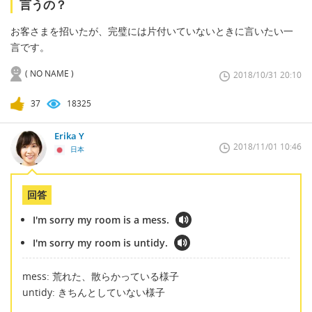
言うの？
お客さまを招いたが、完璧には片付いていないときに言いたい一
言です。
( NO NAME )
2018/10/31 20:10
37
18325
Erika Y
2018/11/01 10:46
日本
回答
I'm sorry my room is a mess.
I'm sorry my room is untidy.
mess: 荒れた、散らかっている様子
untidy: きちんとしていない様子