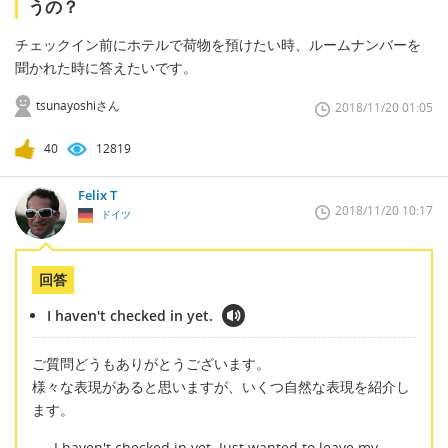
うの？
チェックイン前にホテルで荷物を預けたい時、ルームナンバーを
聞かれた時に答えたいです。
tsunayoshiさん
2018/11/20 01:05
40
12819
Felix T
2018/11/20 10:17
ドイツ
回答
I haven't checked in yet.
ご質問どうもありがとうございます。
様々な表現があると思いますが、いくつ自然な表現を紹介し
ます。
I haven't checked in yet. Just wanted to leave my