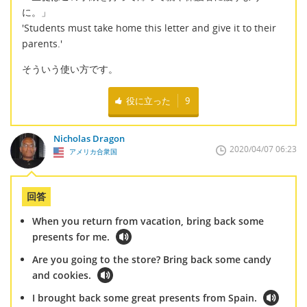
に。」
'Students must take home this letter and give it to their
parents.'
そういう使い方です。
役に立った
9
Nicholas Dragon
2020/04/07 06:23
アメリカ合衆国
回答
When you return from vacation, bring back some
presents for me.
Are you going to the store? Bring back some candy
and cookies.
I brought back some great presents from Spain.