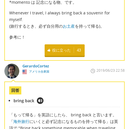
*momento は 記念になる物、です。
Whenever I travel, I always bring back a souvenir for
myself.
(旅行するとき、必ず自分用の
お土産
を持って帰る)。
参考に！
役に立った
43
GerardoCortez
2019/06/23 22:58
アメリカ合衆国
回答
bring back
「もって帰る」を英語にしたら、 bring back と言います。
「
海外旅行
にいくと必ず記念になるものを持って帰る」は英
語で "Bring back something memorable when traveling