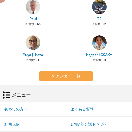
Paul
TE
回答数：
66
回答数：
31
Yuya J. Kato
Kogachi OSAKA
回答数：
0
回答数：
0
アンカー一覧
メニュー
初めての方へ
よくある質問
利用規約
DMM英会話トップへ