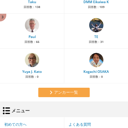
Taku
DMM Eikaiwa K
回答数：
138
回答数：
109
3
Paul
TE
回答数：
66
回答数：
31
Yuya J. Kato
Kogachi OSAKA
回答数：
0
回答数：
0
アンカー一覧
メニュー
初めての方へ
よくある質問