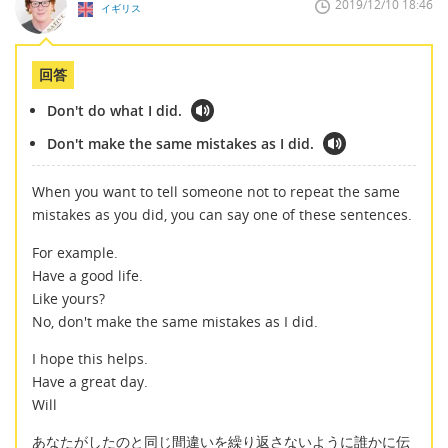
2019/12/10 18:46
イギリス
回答
Don't do what I did.
Don't make the same mistakes as I did.
When you want to tell someone not to repeat the same
mistakes as you did, you can say one of these sentences.
For example.
Have a good life.
Like yours?
No, don't make the same mistakes as I did.
I hope this helps.
Have a great day.
Will
あなたがしたのと同じ間違いを繰り返さないように誰かに伝