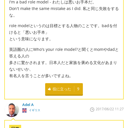
I'm a bad role model - わたしは悪いお手本だ。
Don't make the same mistake as I did. 私と同じ失敗をする
な。
role modelというのは目標とする人物のことです。badを付
けると「悪いお手本」
という意味になります。
英語圏の人にWho's your role model?と聞くとmomやdadと
答える人の
多さに驚かされます。日本人だと家族を褒める文化があまり
ないせいか、
有名人を言うことが多いですよね。
役に立った
9
Adel A
2017/06/22 11:27
イギリス