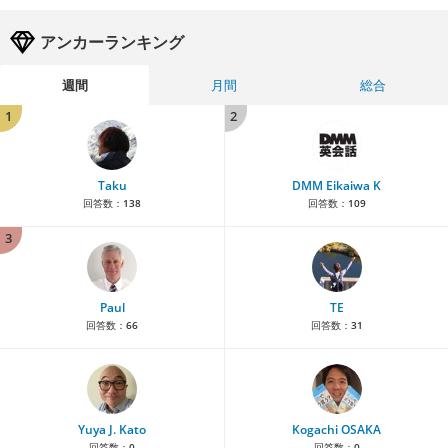
アンカーランキング
週間
月間
総合
1
2
Taku
DMM Eikaiwa K
回答数：
138
回答数：
109
3
Paul
TE
回答数：
66
回答数：
31
Yuya J. Kato
Kogachi OSAKA
回答数：
0
回答数：
0