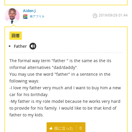
Aiden J
2019/09/26 01:44
南アフリカ
回答
Father
The formal way term "father " is the same as the its
informal alternatives "dad/daddy".
You may use the word "father" in a sentence in the
following ways:
-I love my father very much and I want to buy him a new
car for his birthday.
-My father is my role model because he works very hard
to provide for his family. I would like to be that kind of
father to my kids.
役に立った
0