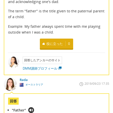
and acknowledging one's dad.
The term "father" is the title given to the paternal parent
of a child.
Example: My father always spent time with me playing
outside when I was a child.
役に立った
0
回答したアンカーのサイト
DMM講師プロフィール
Rada
2019/09/23 17:35
オーストラリア
回答
"Father"