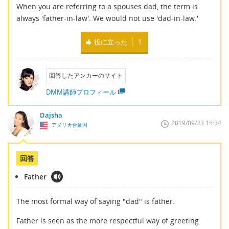
When you are referring to a spouses dad, the term is
always 'father-in-law'. We would not use 'dad-in-law.'
役に立った
1
回答したアンカーのサイト
DMM講師プロフィール
Dajsha
2019/09/23 15:34
アメリカ合衆国
回答
Father
The most formal way of saying "dad" is father.
Father is seen as the more respectful way of greeting