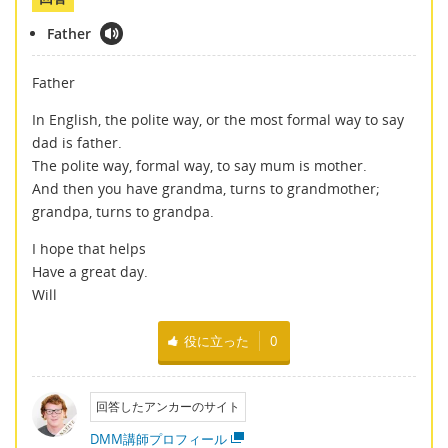
Father
Father
In English, the polite way, or the most formal way to say
dad is father.
The polite way, formal way, to say mum is mother.
And then you have grandma, turns to grandmother;
grandpa, turns to grandpa.
I hope that helps
Have a great day.
Will
役に立った
0
回答したアンカーのサイト
DMM講師プロフィール