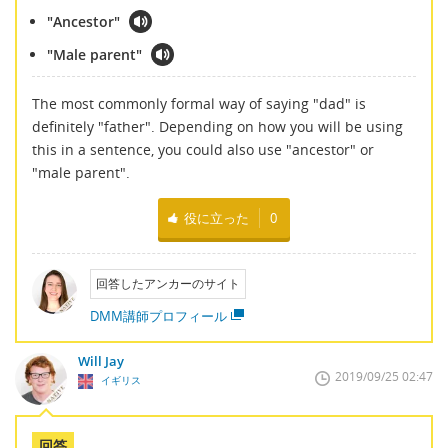
"Ancestor"
"Male parent"
The most commonly formal way of saying "dad" is
definitely "father". Depending on how you will be using
this in a sentence, you could also use "ancestor" or
"male parent".
役に立った
0
回答したアンカーのサイト
DMM講師プロフィール
Will Jay
2019/09/25 02:47
イギリス
回答