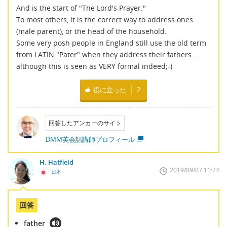
And is the start of "The Lord's Prayer."
To most others, it is the correct way to address ones
(male parent), or the head of the household.
Some very posh people in England still use the old term
from LATIN "Pater" when they address their fathers...
although this is seen as VERY formal indeed;-)
役に立った
2
回答したアンカーのサイト
DMM英会話講師プロフィール
H. Hatfield
2019/09/07 11:24
日本
回答
father