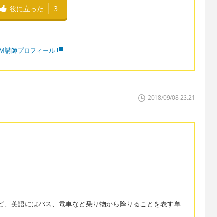
役に立った
3
MM講師プロフィール
2018/09/08 23:21
'（動詞）など、英語にはバス、電車など乗り物から降りることを表す単