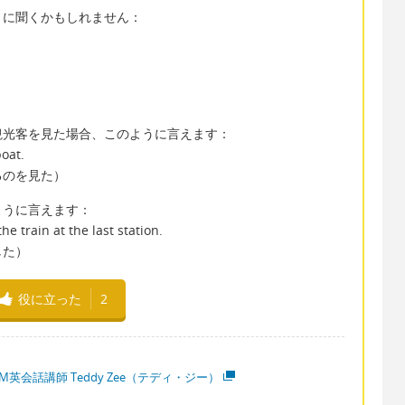
うに聞くかもしれません：
観光客を見た場合、このように言えます：
boat.
るのを見た）
ように言えます：
e train at the last station.
した）
役に立った
2
M英会話講師 Teddy Zee（テディ・ジー）