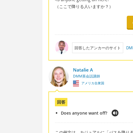
（ここで降りる人いますか？）
回答したアンカーのサイト
D
Natalie A
DMM英会話講師
アメリカ合衆国
回答
Does anyone want off?
この例文は、カジュアルに「バスを降り