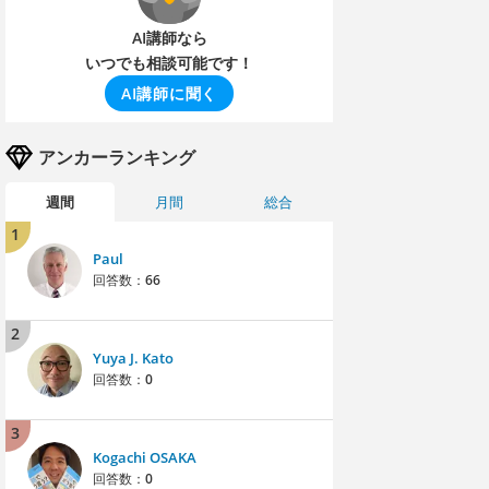
AI講師なら
いつでも相談可能です！
AI講師に聞く
アンカーランキング
週間
月間
総合
1
Paul
回答数：
66
2
Yuya J. Kato
回答数：
0
3
Kogachi OSAKA
回答数：
0