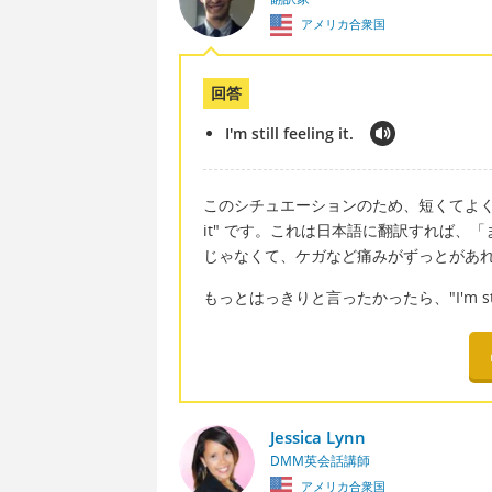
アメリカ合衆国
回答
I'm still feeling it.
このシチュエーションのため、短くてよく使われる
it" です。これは日本語に翻訳すれば
じゃなくて、ケガなど痛みがずっとがあれば、"I'm 
もっとはっきりと言ったかったら、"I'm still f
Jessica Lynn
DMM英会話講師
アメリカ合衆国