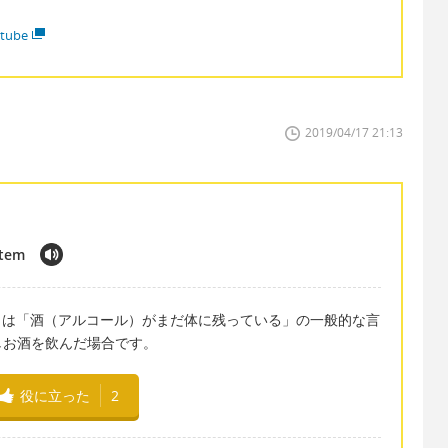
tube
2019/04/17 21:13
stem
in my system' は「酒（アルコール）がまだ体に残っている」の一般的な言
しお酒を飲んだ場合です。
役に立った
2