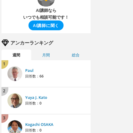
AI講師なら
いつでも相談可能です！
AI講師に聞く
アンカーランキング
週間
月間
総合
1
Paul
回答数：
66
2
Yuya J. Kato
回答数：
0
3
Kogachi OSAKA
回答数：
0