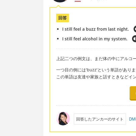
回答
I still feel a buzz from last night.
I still feel alcohol in my system.
上記二つの例文は、まだ体の中にアルコ
一つ目の例には'buzz'という単語があり
この単語は友達や家族と話すときなどイ
回答したアンカーのサイト
D