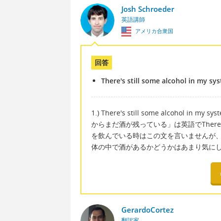
Josh Schroeder
英語講師
アメリカ合衆国
回答
There's still some alcohol in my sy
1.) There's still some alcoho
からまだ酒が残っている」は英語でThere's sti
を飲んでいる時はこの文を言いませんが
体の中で酒があるかどうかはあまり気に
GerardoCortez
翻訳家