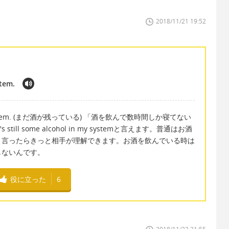
2018/11/21 19:52
stem.
l in my system. (まだ酒が残っている) 「酒を飲んで数時間しか寝てない
ll some alcohol in my systemと言えます。普通はお酒
、言ったらきっと相手が理解できます。お酒を飲んでいる時は
しないんです。
役に立った
6