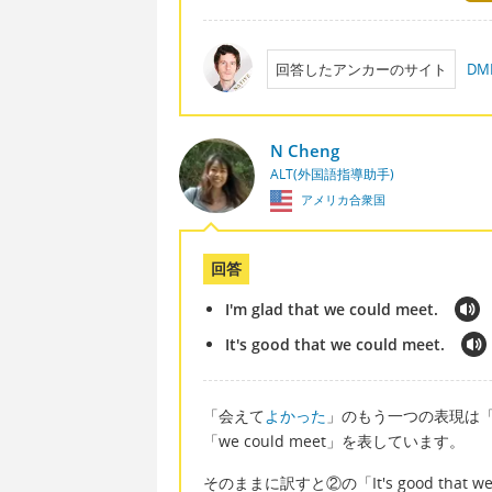
回答したアンカーのサイト
D
N Cheng
ALT(外国語指導助手)
アメリカ合衆国
回答
I'm glad that we could meet.
It's good that we could meet.
「会えて
よかった
」のもう一つの表現は「I'm 
「we could meet」を表しています。
そのままに訳すと②の「It's good that we