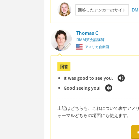
回答したアンカーのサイト
D
Thomas C
DMM英会話講師
アメリカ合衆国
回答
It was good to see you.
Good seeing you!
上記はどちらも、これについて表すアメ
ォーマルどちらの場面にも使えます。