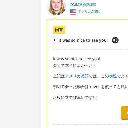
DMM英会話講師
アメリカ合衆国
回答
It was so nice to see you!
It was so nice to see you!
会えて本当によかった！
上記は
アメリカ英語
では、この
状況
でよ
初めて会った場合は meet を使っても良
お役に立てば幸いです! :)