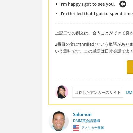
I'm happy I got to see you.
I'm thrilled that I got to spend tim
上記二つの例文は、会うことができて良
2番目の文に"thrilled"という単語があ
いう意味です。この単語は日常会話でよ
回答したアンカーのサイト
D
Salomon
DMM英会話講師
アメリカ合衆国