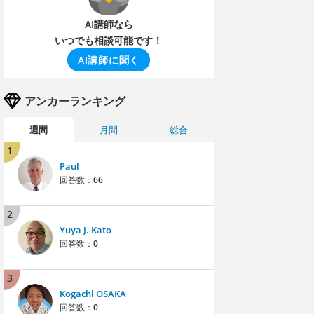
AI講師なら
いつでも相談可能です！
AI講師に聞く
アンカーランキング
週間
月間
総合
1
Paul
回答数：
66
2
Yuya J. Kato
回答数：
0
3
Kogachi OSAKA
回答数：
0