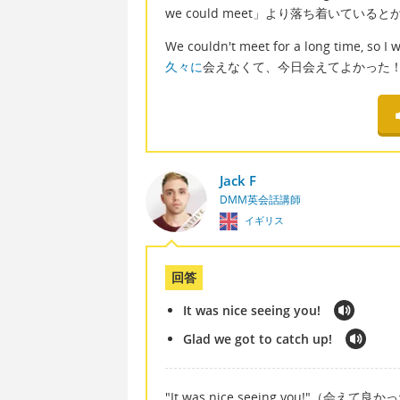
we could meet」より落ち着いて
We couldn't meet for a long time, so I 
久々に
会えなくて、今日会えてよかった
Jack F
DMM英会話講師
イギリス
回答
It was nice seeing you!
Glad we got to catch up!
"It was nice seeing you!"（会えて