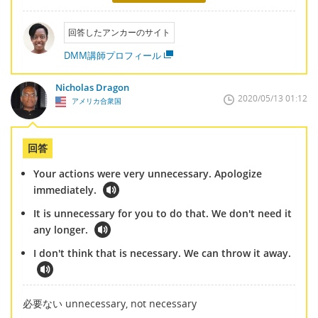
回答したアンカーのサイト
DMM講師プロフィール
Nicholas Dragon
2020/05/13 01:12
アメリカ合衆国
回答
Your actions were very unnecessary. Apologize
immediately.
It is unnecessary for you to do that. We don't need it
any longer.
I don't think that is necessary. We can throw it away.
必要ない unnecessary, not necessary