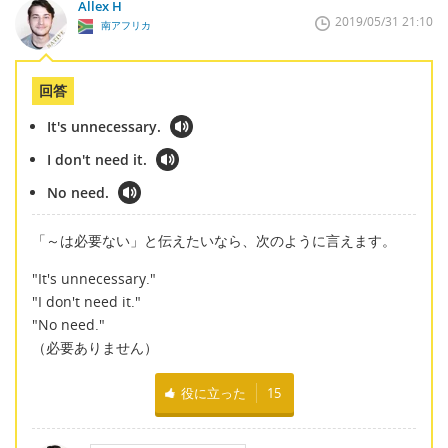
Allex H
2019/05/31 21:10
南アフリカ
回答
It's unnecessary.
I don't need it.
No need.
「～は必要ない」と伝えたいなら、次のように言えます。
"It's unnecessary."
"I don't need it."
"No need."
（必要ありません）
役に立った
15