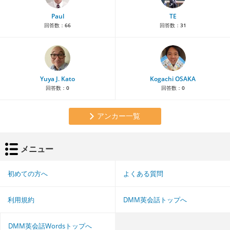
Paul
TE
回答数：
66
回答数：
31
Yuya J. Kato
Kogachi OSAKA
回答数：
0
回答数：
0
アンカー一覧
メニュー
初めての方へ
よくある質問
利用規約
DMM英会話トップへ
DMM英会話Wordsトップへ